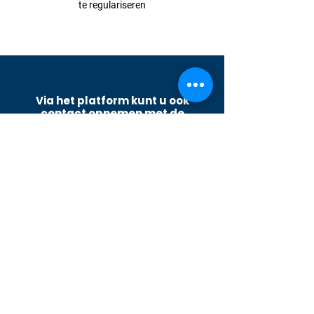
te regulariseren
Via het platform kunt u ook
contact opnemen met de
klantenservice van de organisatie
die u de factuur heeft gestuurd,
voor vragen of ondersteuning.
Ga naar het MyFactoo-portaal via de
gegevens op uw factuur of via Itsme:
Terug naar
boven